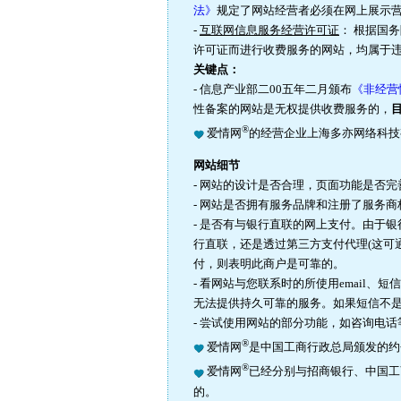
法》
规定了网站经营者必须在网上展示
-
互联网信息服务经营许可证
： 根据国务
许可证而进行收费服务的网站，均属于
关键点：
- 信息产业部二00五年二月颁布
《非经营
性备案的网站是无权提供收费服务的，
®
爱情网
的经营企业上海多亦网络科技
网站细节
- 网站的设计是否合理，页面功能是否
- 网站是否拥有服务品牌和注册了服务
- 是否有与银行直联的网上支付。由于
行直联，还是透过第三方支付代理(这可
付，则表明此商户是可靠的。
- 看网站与您联系时的所使用email
无法提供持久可靠的服务。如果短信不
- 尝试使用网站的部分功能，如咨询电
®
爱情网
是中国工商行政总局颁发的约
®
爱情网
已经分别与招商银行、中国工
的。