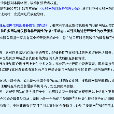
营业执照副本网络版，以维护消费者权益。
院在2000年9月颁布实施的
《互联网信息服务管理办法》
,进行经营性互联网信
违法网站，应受到处罚或被取缔。
性互联网信息服务备案管理办法》
，要求有非经营性信息服务内容的网站还需
目前许多网站都仅标有非经营性的“备”字标志，却违法地进行经营性的收费服务
有限公司是一家具有完全经营资质的企业，您在这里可以得到诚信的服务和完
完善，这可以看出这家网站是否有实力能够长期存在和持续管理和维护网络服务
商标也是判别网站是否真的有能力提供长期优质的服务的标志。
银行在接纳商户进行网上支付业务之前，都会严格进行商户资质审查。同样是接
通过银行支付页面查看支付商户名称是否是与网站经营者的名称一致来做判断)，
、短信的地址或号码。如果是公众或免费的email邮箱(如新浪、搜狐或网易等邮箱
是使用特服号而是普通的手机号码，您也要提高警惕。
话等，来感受网站的服务是否专业，也可以多花一些时间来观察网站上信息的更
®
会和婚介服务类商标，是国内唯一合法使用爱情网
名称提供征婚服务的组织
®
商银行、中国建设银行签订了网上支付的合作协议，证明了爱情网
的经营者