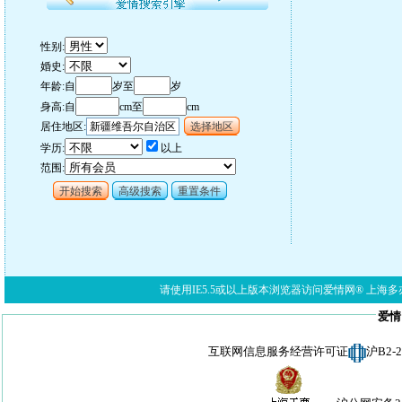
性别:
婚史:
年龄:自
岁至
岁
身高:自
cm至
cm
居住地区:
新疆维吾尔自治区
选择地区
学历:
以上
范围:
开始搜索
高级搜索
重置条件
请使用IE5.5或以上版本浏览器访问爱情网® 上海多亦网络科技有限公
爱情
互联网信息服务经营许可证
沪B2-