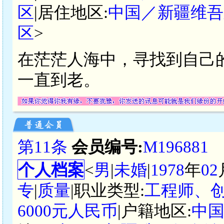
区
|居住地区:
中国／新疆维吾
区
>
在茫茫人海中，寻找到自己
一直到老。
第11条
会员编号:
M196881
个人档案
<
男
|
未婚
|
1978
年
02
专
|
质量
|职业类型:
工程师、
6000元人民币
|户籍地区:
中