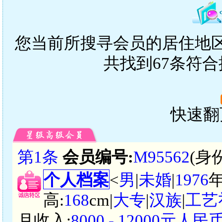
您当前所搜寻会员的居住地区
共找到67条符
快速翻页
第1条
会员编号:
M95562
(身
个人档案
<
男
|
未婚
|
1976
高:
168
cm|
大专
|
汉族
|
工艺
月收入:
8000 - 12000元人民