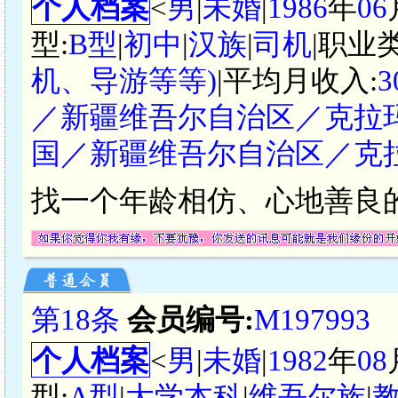
个人档案
<
男
|
未婚
|
1986
年
06
型:
B型
|
初中
|
汉族
|
司机
|职业
机、导游等等)
|平均月收入:
3
／新疆维吾尔自治区／克拉
国／新疆维吾尔自治区／克
找一个年龄相仿、心地善良
第18条
会员编号:
M197993
个人档案
<
男
|
未婚
|
1982
年
08
型:
A型
|
大学本科
|
维吾尔族
|