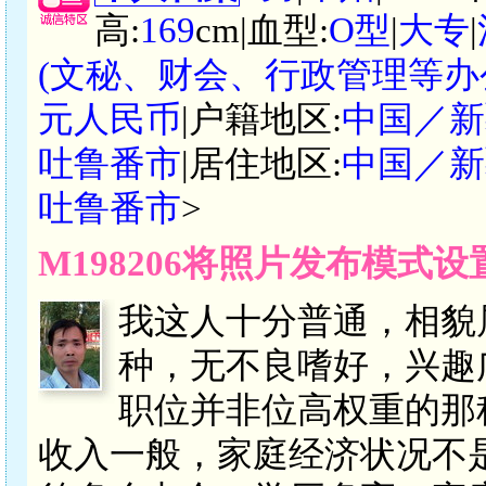
高:
169
cm|血型:
O型
|
大专
|
(文秘、财会、行政管理等办
元人民币
|户籍地区:
中国／新
吐鲁番市
|居住地区:
中国／新
吐鲁番市
>
M198206将照片发布模式
我这人十分普通，相貌
种，无不良嗜好，兴趣
职位并非位高权重的那
收入一般，家庭经济状况不