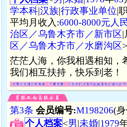
学本科
|
汉族
|
行政事业单位
|
平均月收入:
6000-8000元人
治区／乌鲁木齐市／新市区
区／乌鲁木齐市／水磨沟区
茫茫人海，你我相遇相知，
我们相互扶持，快乐到老！
第3条
会员编号:
M198206
(
个人档案
<
男
|
未婚
|
1979