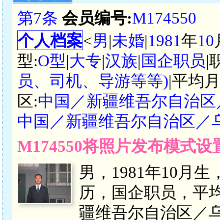
第7条
会员编号:
M174550
个人档案
<
男
|
未婚
|
1981
年
10
型:
O型
|
大专
|
汉族
|
国企职员
|
员、司机、导游等等)
|平均月
区:
中国／新疆维吾尔自治区
中国／新疆维吾尔自治区／
M174550将照片发布模式
男，1981年10月
历，国企职员，平均月
疆维吾尔自治区／