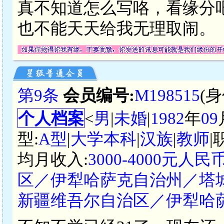
真不知道怎么写咯，看缘分
也不能天天给我无理取闹。
第9条
会员编号:
M198515
(
个人档案
<
男
|
未婚
|
1982
年
09
型:
A型
|
大学本科
|
汉族
|
教师
|
均月收入:
3000-4000元人民
区／伊犁哈萨克自治州／塔
新疆维吾尔自治区／伊犁哈