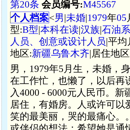
第20条
会员编号:
M45567
个人档案
<
男
|
未婚
|
1979
年
05
型:
B型
|
本科在读
|
汉族
|
石油
人员、创意或设计人员
|平均
地区:
新疆乌鲁木齐
|居住地区
男，1979年5月生，未婚，
在工作忙，也懒了，以后再
入4000 - 6000元人民
居住，有婚房。人或许可以
笑的最美丽，哭的最痛心。
或伴侣的想法：希望她是通