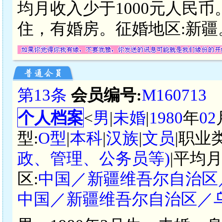
均月收入少于1000元人民
住，有婚房。征婚地区:新疆
第13条
会员编号:
M160713
个人档案
<
男
|
未婚
|
1980
年
02
型:
O型
|
本科
|
汉族
|
文员
|职业
政、管理、公务员等)
|平均月
区:
中国／新疆维吾尔自治区
中国／新疆维吾尔自治区／