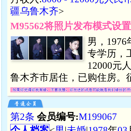
疆乌鲁木齐
>
M95562将照片发布模式设
男，197
专学历，工
12000
鲁木齐市居住，已购住房。
第2条
会员编号:
M199067
个人档案
<
男
|
未婚
|
1978
年
03