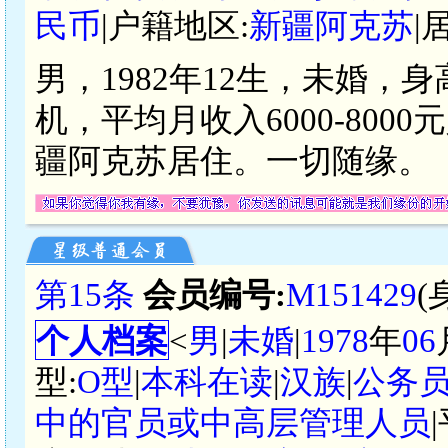
民币
|户籍地区:
新疆阿克苏
|
男，1982年12生，未婚，
机，平均月收入6000-80
疆阿克苏居住。一切随缘。
第15条
会员编号:
M151429
(
个人档案
<
男
|
未婚
|
1978
年
06
型:
O型
|
本科在读
|
汉族
|
公务
中的官员或中高层管理人员