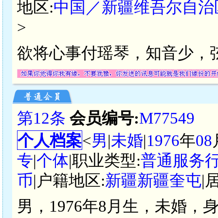
地区:
中国／新疆维吾尔自治
>
欲将心事付瑶琴，知音少，
第12条
会员编号:
M77549
个人档案
<
男
|
未婚
|
1976
年
08
专
|
个体
|职业类型:
普通服务
币
|户籍地区:
新疆新疆奎屯
|
男，1976年8月生，未婚，