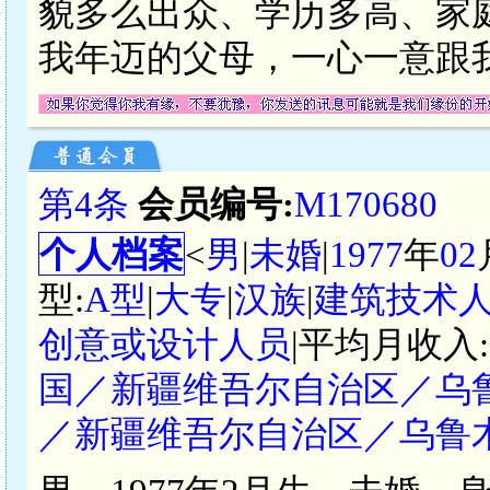
貌多么出众、学历多高、家
我年迈的父母，一心一意跟
第4条
会员编号:
M170680
个人档案
<
男
|
未婚
|
1977
年
02
型:
A型
|
大专
|
汉族
|
建筑技术
创意或设计人员
|平均月收入:
国／新疆维吾尔自治区／乌
／新疆维吾尔自治区／乌鲁