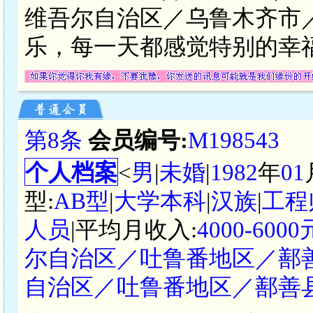
维吾尔自治区／乌鲁木齐市
乐，每一天都感觉特别的幸
第8条
会员编号:
M198543
个人档案
<
男
|
未婚
|
1982
年
01
型:
AB型
|
大学本科
|
汉族
|
工程
人员
|平均月收入:
4000-60
尔自治区／吐鲁番地区／鄯
自治区／吐鲁番地区／鄯善