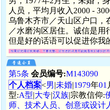
男，1977年2月生，未婚，
人员，平均月收入2000 - 
乌鲁木齐市／天山区户口，
／水磨沟区居住。诚信是用
但是好的话语可以促进你我
第5条
会员编号:
M143090
个人档案
<
男
|
未婚
|
1979
年
01
型:
A型
|
大专
|
汉族
|宗教信仰:
师、技术人员、创意或设计