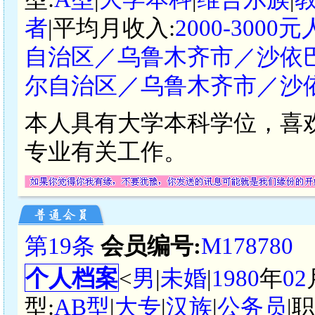
者
|平均月收入:
2000-3000
自治区／乌鲁木齐市／沙依
尔自治区／乌鲁木齐市／沙
本人具有大学本科学位，喜
专业有关工作。
第19条
会员编号:
M178780
个人档案
<
男
|
未婚
|
1980
年
02
型:
AB型
|
大专
|
汉族
|
公务员
|