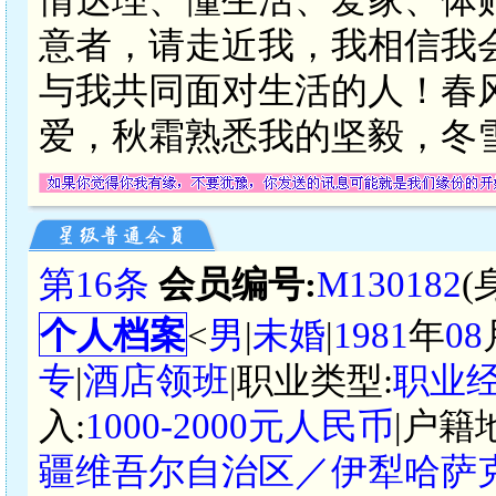
意者，请走近我，我相信我
与我共同面对生活的人！春
爱，秋霜熟悉我的坚毅，冬
第16条
会员编号:
M130182
(
个人档案
<
男
|
未婚
|
1981
年
08
专
|
酒店领班
|职业类型:
职业
入:
1000-2000元人民币
|户籍
疆维吾尔自治区／伊犁哈萨