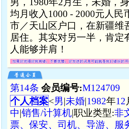
男，1980年2月生，未婚，
均月收入1000 - 2000
市／天山区户口，在新疆维
居住。其实对另一半，肯定
人能够并肩！
第14条
会员编号:
M124709
个人档案
<
男
|
未婚
|
1982
年
12
中
|
销售/计算机
|职业类型:
非
票、保安、司机、导游、服务