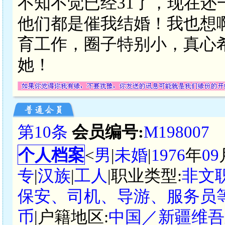
不知不觉已经31了，现在
他们都是催我结婚！我也想
育工作，圈子特别小，真心
她！
第10条
会员编号:
M198007
个人档案
<
男
|
未婚
|
1976
年
09
专
|
汉族
|
工人
|职业类型:
非文
保安、司机、导游、服务员等
币
|户籍地区:
中国／新疆维吾