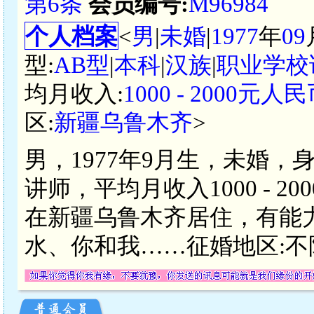
第6条
会员编号:
M96984
个人档案
<
男
|
未婚
|
1977
年
09
型:
AB型
|
本科
|
汉族
|
职业学校
均月收入:
1000 - 2000元人
区:
新疆乌鲁木齐
>
男，1977年9月生，未婚，
讲师，平均月收入1000 - 
在新疆乌鲁木齐居住，有能
水、你和我……征婚地区:不