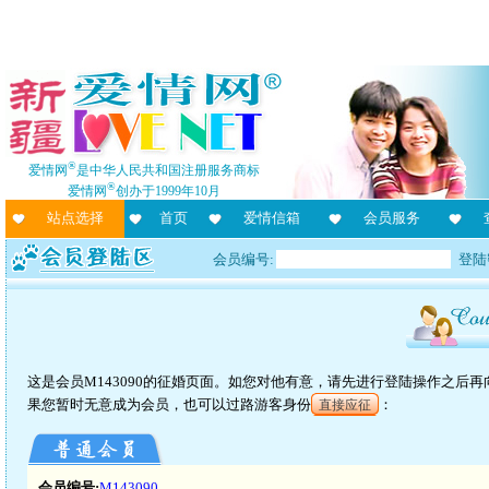
®
爱情网
是中华人民共和国注册服务商标
®
爱情网
创办于1999年10月
站点选择
首页
爱情信箱
会员服务
会员编号:
登陆
这是会员M143090的征婚页面。如您对他有意，请先进行登陆操作之后
果您暂时无意成为会员，也可以过路游客身份
：
直接应征
会员编号:
M143090