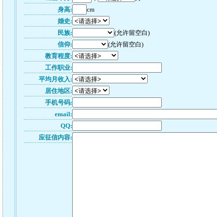
身高:
cm
婚史:
民族:
(允许留空白)
信仰:
(允许留空白)
教育程度:
工作职业:
平均月收入:
居住地区:
手机号码:
email:
QQ:
应征信内容: