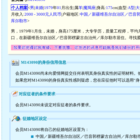
个人档案
<
男
|
未婚
|
1979
年
01
月出生|属
羊
|
魔羯座
|身高:
175
cm|血型:
A型
|
大
月收入:
2000 - 3000元人民币
|户籍地区:
中国／新疆维吾尔自治区／巴音
库尔勒市
>
男，1979年1月生，未婚，身高175厘米，大专学历，质量工程师，平均月
口，在新疆维吾尔自治区／巴音郭楞蒙古自治州／库尔勒市居住。寻找
M143090的身份信用信息
会员M143090尚未向爱情网提交任何表明其身份真实性的证明材料
如果您对M143090的身份真实性感到疑虑，您在应征他时可以选用“
对应征者的条件要求
会员M143090未设定对应征者的条件要求。
征婚地区设定
会员M143090将自己的征婚地区设置为：
中国／新疆维吾尔自治区／巴音郭楞蒙古自治州／库尔勒