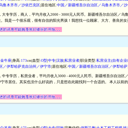
乌鲁木齐市／沙依巴克区
|居住地区:
中国／新疆维吾尔自治区／乌鲁木齐市／沙
米，大专学历，商人，平均月收入2000 - 3000元人民币。新疆维吾尔自治区
住。我是一个很乐观，很有自信的阳光男孩！我想找一位顾家、大方、善良的女
|
金牛座
|身高:
173
cm|血型:
O型
|
中专
|
汉族
|
私营业者
|职业类型:
私营业主(自有企业
区／伊犁哈萨克自治州／伊宁市
|居住地区:
中国／新疆维吾尔自治区／伊犁哈萨
米，中专学历，私营业者，平均月收入3000 - 4000元人民币。新疆维吾尔自
伊宁市居住。其实也没什么好说的，只是想在此能找到一个合适的。 本人以前
|
白羊座
|身高:
175
cm|血型:
O型
|
大专
|
回族
|宗教信仰:
伊斯兰教
|
土木工程工程师 技