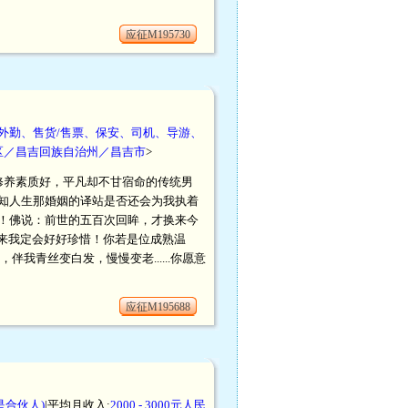
应征M195730
外勤、售货/售票、保安、司机、导游、
区／昌吉回族自治州／昌吉市
>
修养素质好，平凡却不甘宿命的传统男
知人生那婚姻的译站是否还会为我执着
！佛说：前世的五百次回眸，才换来今
来我定会好好珍惜！你若是位成熟温
青丝变白发，慢慢变老......你愿意
应征M195688
是合伙人)
|平均月收入:
2000 - 3000元人民