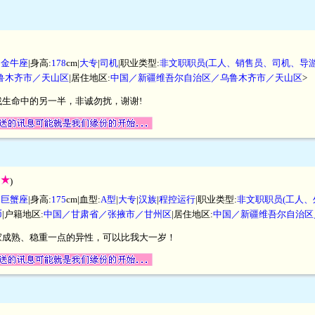
|
金牛座
|身高:
178
cm|
大专
|
司机
|职业类型:
非文职职员(工人、销售员、司机、导游
鲁木齐市／天山区
|居住地区:
中国／新疆维吾尔自治区／乌鲁木齐市／天山区
>
生命中的另一半，非诚勿扰，谢谢!
:
)
|
巨蟹座
|身高:
175
cm|血型:
A型
|
大专
|
汉族
|
程控运行
|职业类型:
非文职职员(工人、
币
|户籍地区:
中国／甘肃省／张掖市／甘州区
|居住地区:
中国／新疆维吾尔自治区
家成熟、稳重一点的异性，可以比我大一岁！