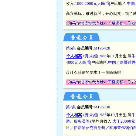
收入:
1000-2000元人民币
|户籍地区:
中国
高兴就玩，难过就哭，开心就笑，饿了
第6条
会员编号:
M196428
个人档案
<
男
|
未婚
|
1986
年
01
月出生|属
牛
4000元人民币
|户籍地区:
中国／新疆维吾
没什么特别的要求！一切随缘吧！
第7条
会员编号:
M195730
个人档案
<
男
|
未婚
|
1985
年
10
月出生|属
牛
游、服务员等)
|平均月收入:
大于20000
区／伊犁哈萨克自治州／察布查尔锡伯