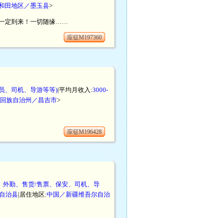
和田地区／墨玉县
>
一定到来！一切随缘……
应征M197360
员、司机、导游等等)
|平均月收入:
3000-
回族自治州／昌吉市
>
应征M196428
、外勤、售货/售票、保安、司机、导
自治县
|居住地区:
中国／新疆维吾尔自治