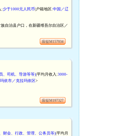
:
少于1000元人民币
|户籍地区:
中国／辽
蒙古族自治县户口，在新疆维吾尔自治区／
应征M157934
员、司机、导游等等)
|平均月收入:
3000-
玛依市／克拉玛依区
>
应征M197327
秘、财会、行政、管理、公务员等)
|平均月