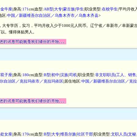
|
金牛座
|身高:
171
cm|血型:
AB型
|
大专
|
蒙古族
|
学生
|职业类型:
在校学生
|平均月收入
地区:
中国／新疆维吾尔自治区／乌鲁木齐市／乌鲁木齐县
>
厘米，大专学历，实习，平均月收入少于1000元人民币。辽宁省／阜新市／阜新
可以。懂得体贴男人。
|
双子座
|身高:
180
cm|血型:
B型
|
初中
|
汉族
|
司机
|职业类型:
非文职职员(工人、销售
尔自治区／克拉玛依市／克拉玛依区
|居住地区:
中国／新疆维吾尔自治区／克拉
。
|
处女座
|身高:
170
cm|血型:
B型
|
大专
|
维吾尔族
|
社区干部
|职业类型:
文职人员(文