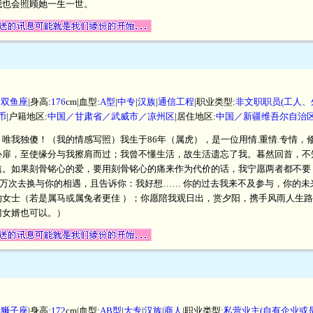
我也会照顾她一生一世。
|
双鱼座
|身高:
176
cm|血型:
A型
|
中专
|
汉族
|
通信工程
|职业类型:
非文职职员(工人、
民币
|户籍地区:
中国／甘肃省／武威市／凉州区
|居住地区:
中国／新疆维吾尔自治
唯我独傻！（我的情感写照）我生于86年（属虎），是一位用情.重情.专情，
心扉，至使缘分与我擦肩而过；我曾不懂生活，故生活遗忘了我。暮然回首，不
滥。如果刻骨铭心的爱，要用刻骨铭心的痛来作为代价的话，我宁愿两者都不要
万次去换与你的相遇，且告诉你：我好想…… 你的过去我来不及参与，你的未
士（若是属马或属兔者更佳 ）；你愿陪我观日出，赏夕阳，携手风雨人生路，伴我
门女婿也可以。）
|
狮子座
|身高:
172
cm|血型:
AB型
|
大专
|
汉族
|
商人
|职业类型:
私营业主(自有企业或