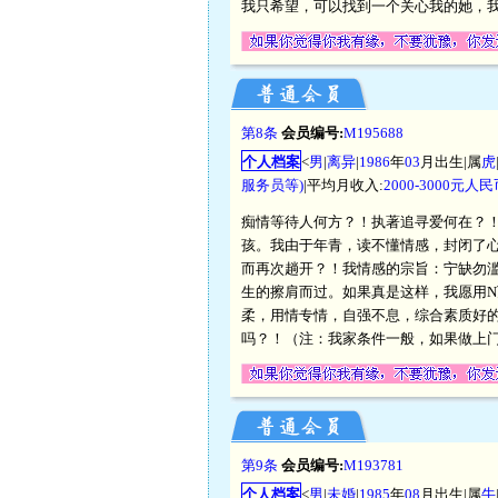
我只希望，可以找到一个关心我的她，
第8条
会员编号:
M195688
个人档案
<
男
|
离异
|
1986
年
03
月出生|属
虎
服务员等)
|平均月收入:
2000-3000元人
痴情等待人何方？！执著追寻爱何在？！
孩。我由于年青，读不懂情感，封闭了
而再次趟开？！我情感的宗旨：宁缺勿
生的擦肩而过。如果真是这样，我愿用N
柔，用情专情，自强不息，综合素质好的女
吗？！（注：我家条件一般，如果做上
第9条
会员编号:
M193781
个人档案
<
男
|
未婚
|
1985
年
08
月出生|属
牛