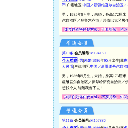
币
|户籍地区:
中国／新疆维吾尔自治区／
男，1985年8月生，未婚，身高172厘
尔自治区／乌鲁木齐市／沙依巴克区居
第10条
会员编号:
M194150
个人档案
<
男
|
未婚
|
1986
年
05
月出生|属
虎
人民币
|户籍地区:
中国／新疆维吾尔自治
男，1986年5月生，未婚，身高173厘
疆维吾尔自治区／伊犁哈萨克自治州／
想找个人 能陪我走下去！~
第11条
会员编号:
M157886
个人档案
<
男
|
未婚
|
1986
年
04
月出生|属
虎