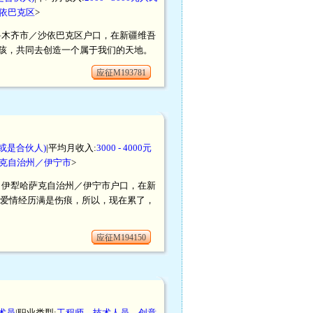
依巴克区
>
／乌鲁木齐市／沙依巴克区户口，在新疆维吾
孩，共同去创造一个属于我们的天地。
应征M193781
或是合伙人)
|平均月收入:
3000 - 4000元
克自治州／伊宁市
>
治区／伊犁哈萨克自治州／伊宁市户口，在新
的爱情经历满是伤痕，所以，现在累了，
应征M194150
术员
|职业类型:
工程师、技术人员、创意