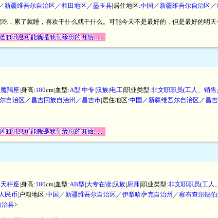
／新疆维吾尔自治区／和田地区／墨玉县
|居住地区:
中国／新疆维吾尔自治区／
就吃，累了就睡，喜欢干什么就干什么。可能今天不是最好的，但是最好的明天
|
魔羯座
|身高:
180
cm|血型:
A型
|
中专
|
汉族
|
电工
|职业类型:
非文职职员(工人、销售
尔自治区／昌吉回族自治州／昌吉市
|居住地区:
中国／新疆维吾尔自治区／昌吉
|
天秤座
|身高:
180
cm|血型:
AB型
|
大专在读
|
汉族
|
厨师
|职业类型:
非文职职员(工人
元人民币
|户籍地区:
中国／新疆维吾尔自治区／伊犁哈萨克自治州／察布查尔锡伯
自治县
>