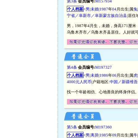
第3条
会员编号:
M157934
个人档案
<
男
|
未婚
|
1987
年
04
月出生|属
兔
宁省／阜新市／阜新蒙古族自治县
|居住
男，1987年4月生，未婚，身高171
乌鲁木齐市／乌鲁木齐县居住。人好就
第4条
会员编号:
M197327
个人档案
<
男
|
未婚
|
1986
年
06
月出生|属
虎
4000元人民币
|户籍地区:
中国／新疆维吾
找一个年龄相仿、心地善良的终身伴侣
第5条
会员编号:
M197360
个人档案
<
男
|
离异
|
1985
年
09
月出生|属
牛