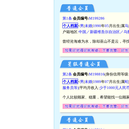
第1条
会员编号:
M199286
个人档案
<
男
|
未婚
|
1990
年
05
月出生|属
马
户籍地区:
中国／新疆维吾尔自治区／乌
曾经沧海难为水，除却巫山不是云，寻找
第2条
会员编号:
M198816
(身份信用等级
个人档案
<
男
|
未婚
|
1989
年
07
月出生|属
蛇
服务员等)
|平均月收入:
少于1000元人民
个人比较顾家、稳重，希望能找一位顾