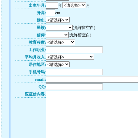
出生年月:
年
月
身高:
cm
婚史:
民族:
(允许留空白)
信仰:
(允许留空白)
教育程度:
工作职业:
平均月收入:
居住地区:
手机号码:
email:
QQ:
应征信内容: