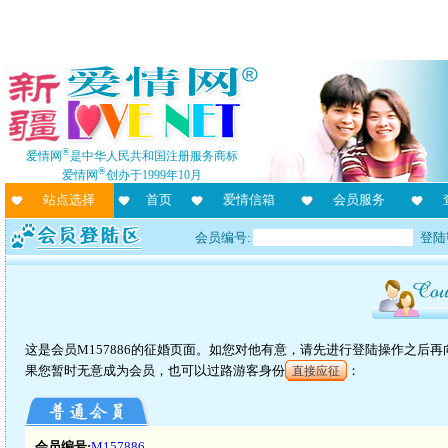
®
爱情网
是中华人民共和国注册服务商标
®
爱情网
创办于1999年10月
站点选择
首页
爱情信箱
会员服务
会员编号:
登陆
这是会员M157886的征婚页面。如您对他有意，请先进行登陆操作之后
果您暂时无意成为会员，也可以过路游客身份
：
直接应征
会员编号:
M157886