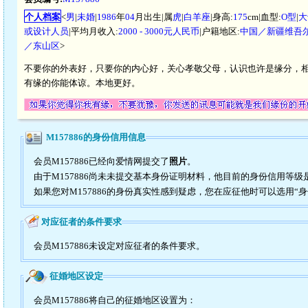
个人档案
<
男
|
未婚
|
1986
年
04
月出生|属
虎
|
白羊座
|身高:
175
cm|血型:
O型
|
大
或设计人员
|平均月收入:
2000 - 3000元人民币
|户籍地区:
中国／新疆维吾
／东山区
>
不要你的外表好，只要你的内心好，关心孝敬父母，认识也许是缘分，
有缘的你能体谅。本地更好。
M157886的身份信用信息
会员M157886已经向爱情网提交了
照片
。
由于M157886尚未未提交基本身份证明材料，他目前的身份信用等级
如果您对M157886的身份真实性感到疑虑，您在应征他时可以选用“
对应征者的条件要求
会员M157886未设定对应征者的条件要求。
征婚地区设定
会员M157886将自己的征婚地区设置为：