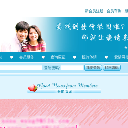
新会员注册
|
会员守则
|
箱
会员服务
查询应征
照片传情
爱情网
登陆密码:
我要登陆
找回密码