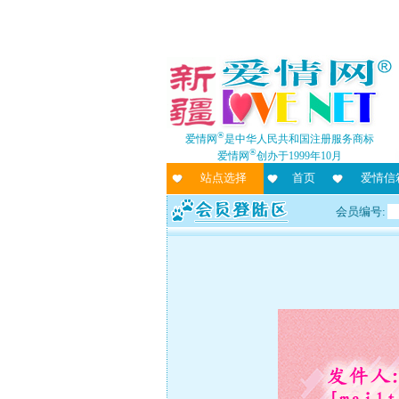
®
爱情网
是中华人民共和国注册服务商标
®
爱情网
创办于1999年10月
站点选择
首页
爱情信
会员编号: