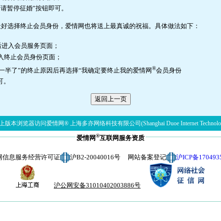
申请暂停征婚”按钮即可。
最好选择终止会员身份，爱情网也将送上最真诚的祝福。具体做法如下：
后进入会员服务页面；
进入终止会员身份页面；
®
一半了”的终止原因后再选择“我确定要终止我的爱情网
会员身份
可。
版本浏览器访问爱情网® 上海多亦网络科技有限公司(Shanghai Duoe Internet Technolog
®
爱情网
互联网服务资质
网信息服务经营许可证
沪B2-20040016号 网站备案登记
沪ICP备170493
沪公网安备31010402003886号