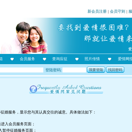
新会员注册
|
会员守则
|
箱
会员服务
查询应征
照片传情
爱情网
登陆密码:
我要登陆
找回密码
？
停征婚服务，显示您与其认真交往的诚意。具体做法如下：
后进入会员服务页面；
进入暂停征婚服务页面；