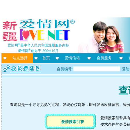
®
爱情网
是中华人民共和国注册服务商标
®
爱情网
创办于1999年10月
站点选择
首页
爱情信箱
会员服务
会员编号:
登陆
查
查询就是一个寻寻觅觅的过程，发现心仪对象，即可发送应征留言。缘
爱情搜索引擎具
爱情搜索引擎
要求条件的会员