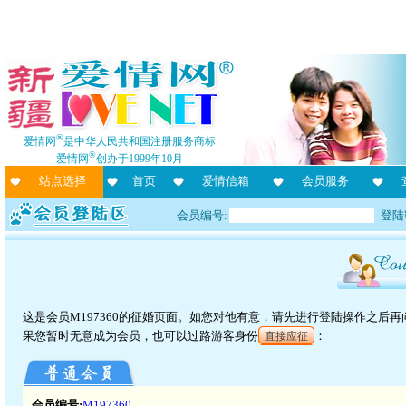
®
爱情网
是中华人民共和国注册服务商标
®
爱情网
创办于1999年10月
站点选择
首页
爱情信箱
会员服务
会员编号:
登陆
这是会员M197360的征婚页面。如您对他有意，请先进行登陆操作之后
果您暂时无意成为会员，也可以过路游客身份
：
直接应征
会员编号:
M197360