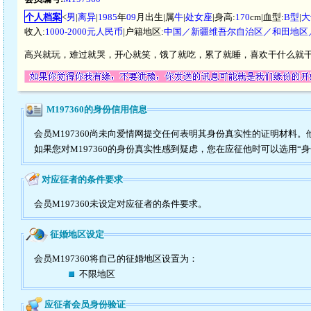
个人档案
<
男
|
离异
|
1985
年
09
月出生|属
牛
|
处女座
|身高:
170
cm|血型:
B型
|
大
收入:
1000-2000元人民币
|户籍地区:
中国／新疆维吾尔自治区／和田地区
高兴就玩，难过就哭，开心就笑，饿了就吃，累了就睡，喜欢干什么就
M197360的身份信用信息
会员M197360尚未向爱情网提交任何表明其身份真实性的证明材料
如果您对M197360的身份真实性感到疑虑，您在应征他时可以选用“
对应征者的条件要求
会员M197360未设定对应征者的条件要求。
征婚地区设定
会员M197360将自己的征婚地区设置为：
不限地区
应征者会员身份验证