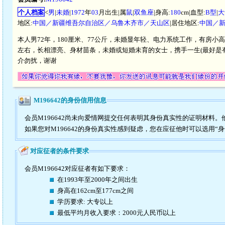
个人档案
<
男
|
未婚
|
1972
年
03
月出生|属
鼠
|
双鱼座
|身高:
180
cm|血型:
B型
|
大
地区:
中国／新疆维吾尔自治区／乌鲁木齐市／天山区
|居住地区:
中国／
本人男72年，180厘米、77公斤，未婚显年轻、电力系统工作，有房小
左右，长相漂亮、身材苗条，未婚或短婚未育的女士，携手一生(最好是
介勿扰，谢谢
M196642的身份信用信息
会员M196642尚未向爱情网提交任何表明其身份真实性的证明材料
如果您对M196642的身份真实性感到疑虑，您在应征他时可以选用“
对应征者的条件要求
会员M196642对应征者有如下要求：
在1993年至2000年之间出生
身高在162cm至177cm之间
学历要求: 大专以上
最低平均月收入要求：2000元人民币以上