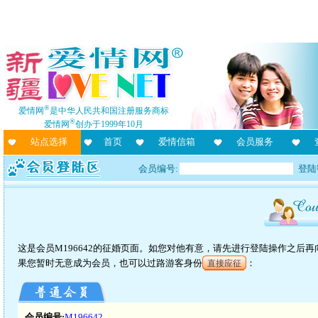
®
爱情网
是中华人民共和国注册服务商标
®
爱情网
创办于1999年10月
站点选择
首页
爱情信箱
会员服务
会员编号:
登陆
这是会员M196642的征婚页面。如您对他有意，请先进行登陆操作之后
果您暂时无意成为会员，也可以过路游客身份
：
直接应征
会员编号:
M196642