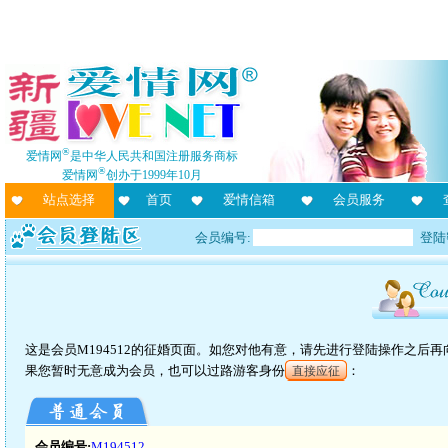
®
爱情网
是中华人民共和国注册服务商标
®
爱情网
创办于1999年10月
站点选择
首页
爱情信箱
会员服务
会员编号:
登陆
这是会员M194512的征婚页面。如您对他有意，请先进行登陆操作之后
果您暂时无意成为会员，也可以过路游客身份
：
直接应征
会员编号:
M194512