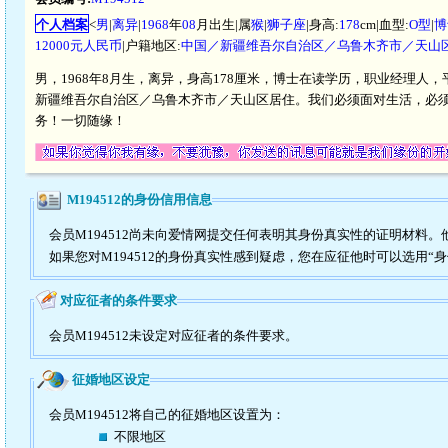
个人档案
<
男
|
离异
|
1968
年
08
月出生|属
猴
|
狮子座
|身高:
178
cm|血型:
O型
|
博
12000元人民币
|户籍地区:
中国／新疆维吾尔自治区／乌鲁木齐市／天山
男，1968年8月生，离异，身高178厘米，博士在读学历，职业经理人，平
新疆维吾尔自治区／乌鲁木齐市／天山区居住。我们必须面对生活，必
务！一切随缘！
M194512的身份信用信息
会员M194512尚未向爱情网提交任何表明其身份真实性的证明材料
如果您对M194512的身份真实性感到疑虑，您在应征他时可以选用“
对应征者的条件要求
会员M194512未设定对应征者的条件要求。
征婚地区设定
会员M194512将自己的征婚地区设置为：
不限地区