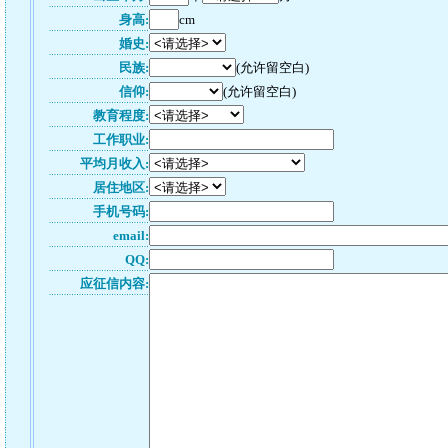
身高:
cm
婚史:
民族:
(允许留空白)
信仰:
(允许留空白)
教育程度:
工作职业:
平均月收入:
居住地区:
手机号码:
email:
QQ:
应征信内容: