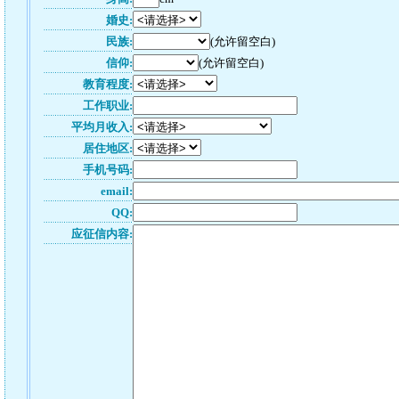
婚史:
民族:
(允许留空白)
信仰:
(允许留空白)
教育程度:
工作职业:
平均月收入:
居住地区:
手机号码:
email:
QQ:
应征信内容: