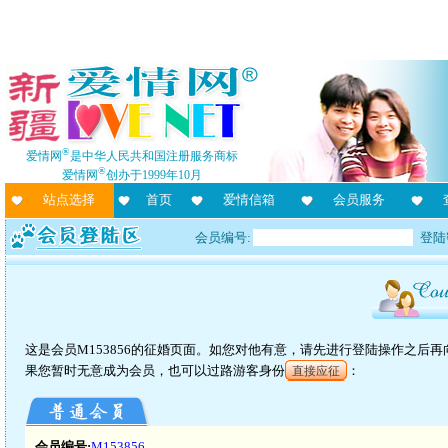
®
爱情网
是中华人民共和国注册服务商标
®
爱情网
创办于1999年10月
站点选择
首页
爱情信箱
会员服务
会员编号:
登陆
这是会员M153856的征婚页面。如您对他有意，请先进行登陆操作之后
果您暂时无意成为会员，也可以过路游客身份
：
直接应征
会员编号:
M153856