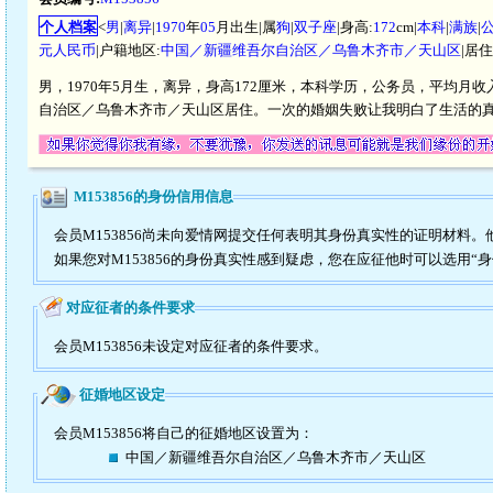
个人档案
<
男
|
离异
|
1970
年
05
月出生|属
狗
|
双子座
|身高:
172
cm|
本科
|
满族
|
元人民币
|户籍地区:
中国／新疆维吾尔自治区／乌鲁木齐市／天山区
|居
男，1970年5月生，离异，身高172厘米，本科学历，公务员，平均月收
自治区／乌鲁木齐市／天山区居住。一次的婚姻失败让我明白了生活的
M153856的身份信用信息
会员M153856尚未向爱情网提交任何表明其身份真实性的证明材料
如果您对M153856的身份真实性感到疑虑，您在应征他时可以选用“
对应征者的条件要求
会员M153856未设定对应征者的条件要求。
征婚地区设定
会员M153856将自己的征婚地区设置为：
中国／新疆维吾尔自治区／乌鲁木齐市／天山区