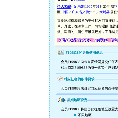
个人档案
<
女
|
未婚
|
1995
年
01
月出生|属
狗
区:
中国／广东省／梅州市／大埔县
|居住
喜欢吃槟榔和赌博的男性朋友们直接略过
单、真诚，在深圳工作，想相遇的他是性
烟、喝酒的，偶尔应酬就还好，工作稳
F199838的身份信用信息
会员F199838尚未向爱情网提交
如果您对F199838的身份真实性感
对应征者的条件要求
会员F199838未设定对应征者的条件
征婚地区设定
会员F199838将自己的征婚地区设置
不限地区