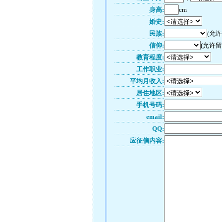
身高:
cm
婚史:
民族:
(允
信仰:
(允许留
教育程度:
工作职业:
平均月收入:
居住地区:
手机号码:
email:
QQ:
应征信内容: