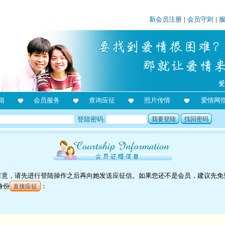
新会员注册
|
会员守则
|
箱
会员服务
查询应征
照片传情
爱情网
登陆密码:
我要登陆
找回密码
对她有意，请先进行登陆操作之后再向她发送应征信。如果您还不是会员，建议先免
身份
：
直接应征