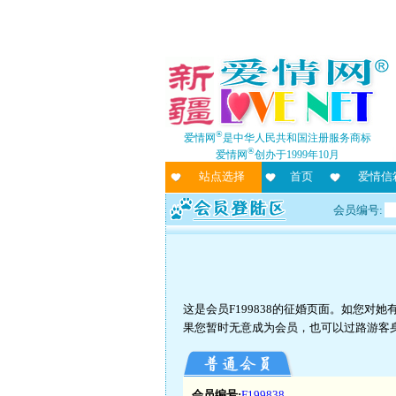
®
爱情网
是中华人民共和国注册服务商标
®
爱情网
创办于1999年10月
站点选择
首页
爱情信
会员编号:
这是会员F199838的征婚页面。如您
果您暂时无意成为会员，也可以过路游客
会员编号:
F199838