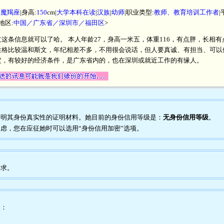
|
魔羯座
|身高:
150
cm|
大学本科在读
|
汉族
|
幼师
|职业类型:
教师、教育培训工作者
地区:
中国／广东省／深圳市／福田区
>
这条信息就可以了哈。 本人年龄27，身高一米五，体重116，有点胖，长相
格比较温和斯文，年纪相差不多，不用很会说话，但人要真诚、有担当、可以
定，有较好的经济条件，是广东省内的，也在深圳或就近工作的有缘人。
任何表明其身份真实性的证明材料。她目前的身份信用等级是：
无身份信用等级
。
到疑虑，您在应征她时可以选用“身份信用加密”选项。
要求。
为：