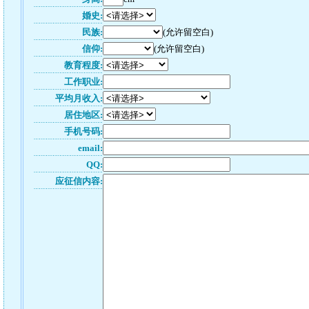
婚史:
民族:
(允许留空白)
信仰:
(允许留空白)
教育程度:
工作职业:
平均月收入:
居住地区:
手机号码:
email:
QQ:
应征信内容: