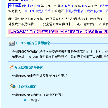
个人档案
<
女
|
未婚
|
1990
年
02
月出生|属
马
|
双鱼座
|身高:
165
cm|血型:
O型
|
大
均月收入:
8000-12000元人民币
|户籍地区:
中国／湖北省／武汉市／武昌
我不需要那个人有多完美，我只需要那个人能让我感觉到，我就是唯一
外貌我并不是很看中，主要是需要大家聊的来，一心一意对我好，不管
F199770的身份信用信息
会员F199770尚未向爱情网提交任何表明其身份真实性的证明材料。
如果您对F199770的身份真实性感到疑虑，您在应征她时可以选用“身
对应征者的条件要求
会员F199770未设定对应征者的条件要求。
征婚地区设定
会员F199770将自己的征婚地区设置为：
不限地区