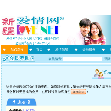
®
爱情网
是中华人民共和国注册服务商标
®
爱情网
创办于1999年10月
站点选择
首页
爱情信箱
会员服务
会员编号:
登陆
这是会员F199770的征婚页面。如您对她有意，请先进行登陆操作之后
果您暂时无意成为会员，也可以过路游客身份
：
直接应征
会员编号:
F199770