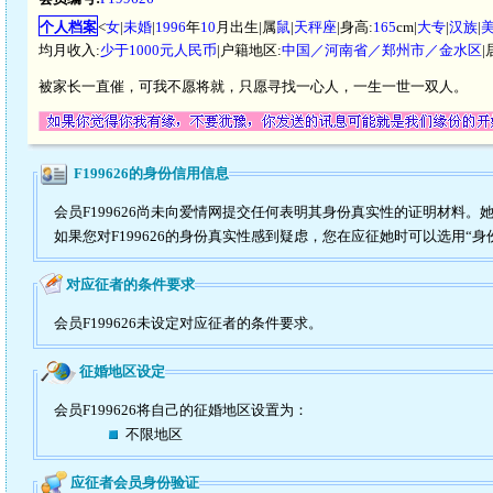
个人档案
<
女
|
未婚
|
1996
年
10
月出生|属
鼠
|
天秤座
|身高:
165
cm|
大专
|
汉族
|
均月收入:
少于1000元人民币
|户籍地区:
中国／河南省／郑州市／金水区
|
被家长一直催，可我不愿将就，只愿寻找一心人，一生一世一双人。
F199626的身份信用信息
会员F199626尚未向爱情网提交任何表明其身份真实性的证明材料。
如果您对F199626的身份真实性感到疑虑，您在应征她时可以选用“身
对应征者的条件要求
会员F199626未设定对应征者的条件要求。
征婚地区设定
会员F199626将自己的征婚地区设置为：
不限地区
应征者会员身份验证