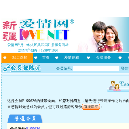
®
爱情网
是中华人民共和国注册服务商标
®
爱情网
创办于1999年10月
站点选择
首页
爱情信箱
会员服务
会员编号:
登陆
这是会员F199626的征婚页面。如您对她有意，请先进行登陆操作之后
果您暂时无意成为会员，也可以过路游客身份
：
直接应征
会员编号:
F199626