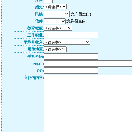
婚史:
民族:
(允许留空白)
信仰:
(允许留空白)
教育程度:
工作职业:
平均月收入:
居住地区:
手机号码:
email:
QQ:
应征信内容: