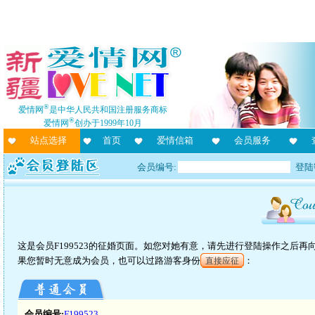
®
爱情网
是中华人民共和国注册服务商标
®
爱情网
创办于1999年10月
站点选择
首页
爱情信箱
会员服务
会员编号:
登陆
这是会员F199523的征婚页面。如您对她有意，请先进行登陆操作之后
果您暂时无意成为会员，也可以过路游客身份
：
直接应征
会员编号:
F199523