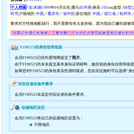
个人档案
<
女
|
未婚
|
1990
年
04
月出生|属
马
|
白羊座
|身高:
165
cm|血型:
AB型
|
民币
|户籍地区:
中国／重庆市／渝中区
|居住地区:
中国／浙江省／杭州市
要求对方性格相配就行，我不需要你有太多的钱，因为我自己赚到就够
F199523的身份信用信息
会员F199523已经向爱情网提交了
照片
。
由于F199523尚未未提交基本身份证明材料，她目前的身份信用等级
如果您对F199523的身份真实性感到疑虑，您在应征她时可以选用“身
对应征者的条件要求
会员F199523未设定对应征者的条件要求。
征婚地区设定
会员F199523将自己的征婚地区设置为：
不限地区