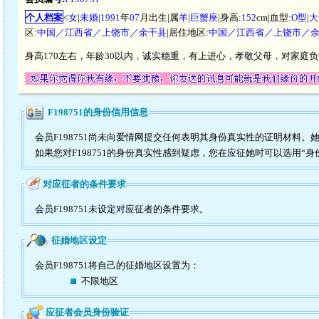
个人档案
<
女
|
未婚
|
1991
年
07
月出生|属
羊
|
巨蟹座
|身高:
152
cm|血型:
O型
|
大
区:
中国／江西省／上饶市／余干县
|居住地区:
中国／江西省／上饶市／
身高170左右，年龄30以内，诚实稳重，有上进心，孝敬父母，对家庭
F198751的身份信用信息
会员F198751尚未向爱情网提交任何表明其身份真实性的证明材料。
如果您对F198751的身份真实性感到疑虑，您在应征她时可以选用“身
对应征者的条件要求
会员F198751未设定对应征者的条件要求。
征婚地区设定
会员F198751将自己的征婚地区设置为：
不限地区
应征者会员身份验证