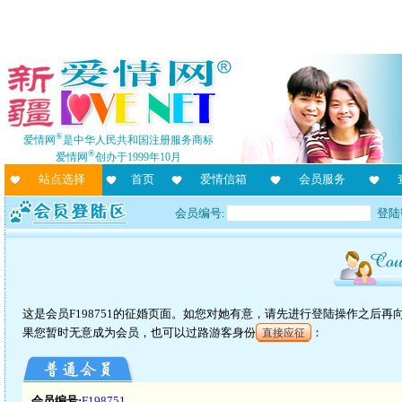
®
爱情网
是中华人民共和国注册服务商标
®
爱情网
创办于1999年10月
站点选择
首页
爱情信箱
会员服务
会员编号:
登陆
这是会员F198751的征婚页面。如您对她有意，请先进行登陆操作之后
果您暂时无意成为会员，也可以过路游客身份
：
直接应征
会员编号:
F198751