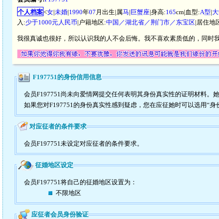
个人档案
<
女
|
未婚
|
1990
年
07
月出生|属
马
|
巨蟹座
|身高:
165
cm|血型:
A型
|
大
入:
少于1000元人民币
|户籍地区:
中国／湖北省／荆门市／东宝区
|居住地
我很真诚也很好，所以认识我的人不会后悔。我不喜欢素质低的，同时
F197751的身份信用信息
会员F197751尚未向爱情网提交任何表明其身份真实性的证明材料。
如果您对F197751的身份真实性感到疑虑，您在应征她时可以选用“身
对应征者的条件要求
会员F197751未设定对应征者的条件要求。
征婚地区设定
会员F197751将自己的征婚地区设置为：
不限地区
应征者会员身份验证