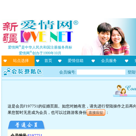
®
爱情网
是中华人民共和国注册服务商标
®
爱情网
创办于1999年10月
站点选择
首页
爱情信箱
会员服务
会员编号:
登陆
这是会员F197751的征婚页面。如您对她有意，请先进行登陆操作之后
果您暂时无意成为会员，也可以过路游客身份
：
直接应征
会员编号:
F197751