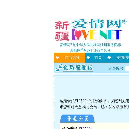
®
爱情网
是中华人民共和国注册服务商标
®
爱情网
创办于1999年10月
站点选择
首页
爱情信
会员编号:
这是会员F197294的征婚页面。如您
果您暂时无意成为会员，也可以过路游客
会员编号:
F197294