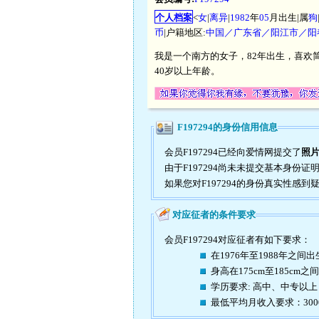
个人档案
<
女
|
离异
|
1982
年
05
月出生|属
狗
币
|户籍地区:
中国／广东省／阳江市／阳
我是一个南方的女子，82年出生，喜欢
40岁以上年龄。
F197294的身份信用信息
会员F197294已经向爱情网提交了
照
由于F197294尚未未提交基本身份
如果您对F197294的身份真实性感
对应征者的条件要求
会员F197294对应征者有如下要求：
在1976年至1988年之间出
身高在175cm至185cm之间
学历要求: 高中、中专以上
最低平均月收入要求：30