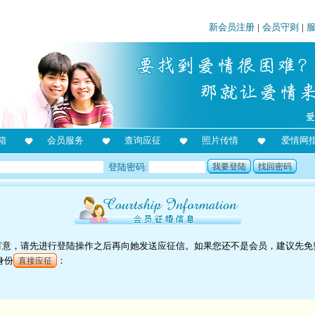
新会员注册
|
会员守则
|
箱
会员服务
查询应征
照片传情
爱情网
登陆密码:
我要登陆
找回密码
对她有意，请先进行登陆操作之后再向她发送应征信。如果您还不是会员，建议先免
身份
：
直接应征