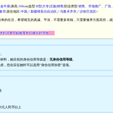
|
金牛座
|身高:
166
cm|血型:
B型
|
大专
|
汉族
|
销售
|职业类型:
销售、市场推广、广告
春市
|居住地区:
中国／新疆维吾尔自治区／乌鲁木齐市／沙依巴克区
>
简单的生活，希望相互的真诚、平淡，不需要多有钱，只需要修养方面高些，
片
。
证明材料，她目前的身份信用等级是：
无身份信用等级
。
到疑虑，您在应征她时可以选用“身份信用加密”选项。
生
00元人民币以上