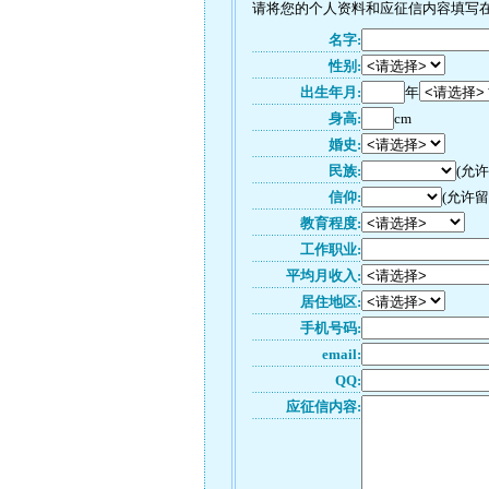
请将您的个人资料和应征信内容填写在如
名字:
性别:
出生年月:
年
身高:
cm
婚史:
民族:
(允
信仰:
(允许留
教育程度:
工作职业:
平均月收入:
居住地区:
手机号码:
email:
QQ:
应征信内容: