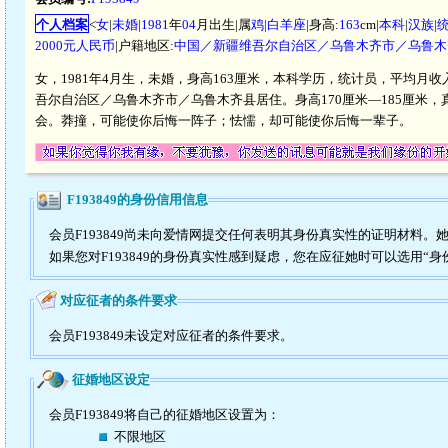
个人档案
<
女
|
未婚
|
1981
年
04
月出生|属
鸡
|
白羊座
|身高:
163
cm|
本科
|
汉族
|
2000元人民币
|户籍地区:
中国／新疆维吾尔自治区／乌鲁木齐市／乌鲁木
女，1981年4月生，未婚，身高163厘米，本科学历，统计员，平均月收入
吾尔自治区／乌鲁木齐市／乌鲁木齐县居住。身高170厘米—185厘米
会。莽撞，可能使你后悔一阵子；怯懦，却可能使你后悔一辈子。
F193849的身份信用信息
会员F193849尚未向爱情网提交任何表明其身份真实性的证明材料。
如果您对F193849的身份真实性感到疑虑，您在应征她时可以选用“身
对应征者的条件要求
会员F193849未设定对应征者的条件要求。
征婚地区设定
会员F193849将自己的征婚地区设置为：
不限地区