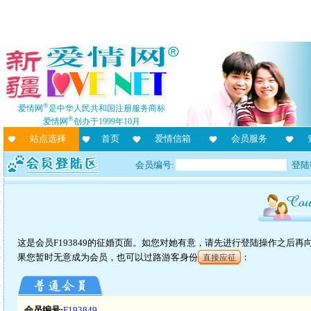
®
爱情网
是中华人民共和国注册服务商标
®
爱情网
创办于1999年10月
站点选择
首页
爱情信箱
会员服务
会员编号:
登陆
这是会员F193849的征婚页面。如您对她有意，请先进行登陆操作之后
果您暂时无意成为会员，也可以过路游客身份
：
直接应征
会员编号:
F193849