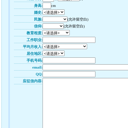
身高:
cm
婚史:
民族:
(允许留空白)
信仰:
(允许留空白)
教育程度:
工作职业:
平均月收入:
居住地区:
手机号码:
email:
QQ:
应征信内容: