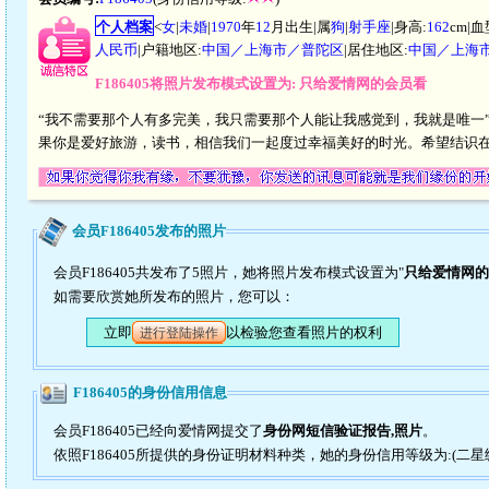
个人档案
<
女
|
未婚
|
1970
年
12
月出生|属
狗
|
射手座
|身高:
162
cm|血
人民币
|户籍地区:
中国／上海市／普陀区
|居住地区:
中国／上海
F186405将照片发布模式设置为: 只给爱情网的会员看
“我不需要那个人有多完美，我只需要那个人能让我感觉到，我就是唯一
果你是爱好旅游，读书，相信我们一起度过幸福美好的时光。希望结识在
会员F186405发布的照片
会员F186405共发布了5照片，她将照片发布模式设置为"
只给爱情网的
如需要欣赏她所发布的照片，您可以：
立即
以检验您查看照片的权利
进行登陆操作
F186405的身份信用信息
会员F186405已经向爱情网提交了
身份网短信验证报告,照片
。
依照F186405所提供的身份证明材料种类，她的身份信用等级为:(二星