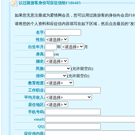
以过路游客身份写应征信给F186405
如果您无意注册成为爱情网会员，您可以用过路游客的身份向会员F186
请将您的个人资料和应征信内容填写在如下区域，然后点击最后的“发送”
名字:
性别:
出生年月:
年
月
身高:
cm
婚史:
民族:
(允许留空白)
信仰:
(允许留空白)
教育程度:
工作职业:
平均月收入:
居住地区:
手机号码:
email:
QQ:
应征信内容: