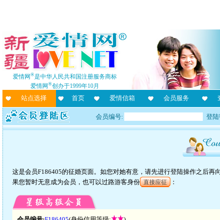
®
爱情网
是中华人民共和国注册服务商标
®
爱情网
创办于1999年10月
站点选择
首页
爱情信箱
会员服务
会员编号:
登陆
这是会员F186405的征婚页面。如您对她有意，请先进行登陆操作之后
果您暂时无意成为会员，也可以过路游客身份
：
直接应征
会员编号:
F186405
(身份信用等级:
)