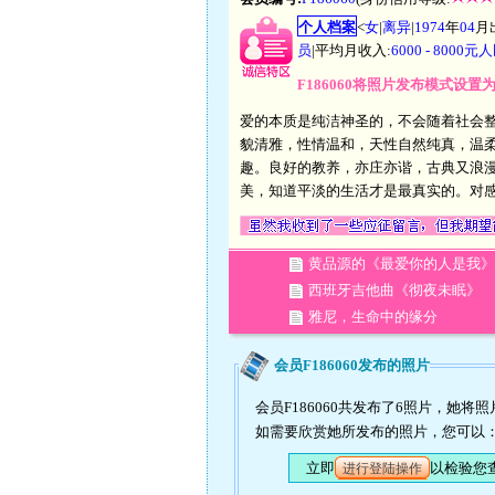
个人档案
<
女
|
离异
|
1974
年
04
月
员
|平均月收入:
6000 - 8000
F186060将照片发布模式设置
爱的本质是纯洁神圣的，不会随着社会
貌清雅，性情温和，天性自然纯真，温柔
趣。良好的教养，亦庄亦谐，古典又浪
美，知道平淡的生活才是最真实的。对
黄品源的《最爱你的人是我》
西班牙吉他曲《彻夜未眠》
雅尼，生命中的缘分
会员F186060发布的照片
会员F186060共发布了6照片，她将
如需要欣赏她所发布的照片，您可以
立即
以检验您
进行登陆操作