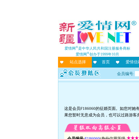
®
爱情网
是中华人民共和国注册服务商标
®
爱情网
创办于1999年10月
站点选择
首页
爱情信
会员编号:
这是会员F186060的征婚页面。如您
果您暂时无意成为会员，也可以过路游客
会员编号:
F186060
(身份信用等级: