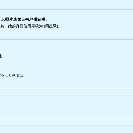
证,照片,离婚证书,毕业证书
。
种类，她的身份信用等级为:(四星级)。
生
00元人民币以上
为：