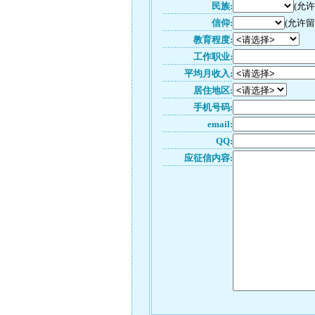
民族:
(允
信仰:
(允许留
教育程度:
工作职业:
平均月收入:
居住地区:
手机号码:
email:
QQ:
应征信内容: