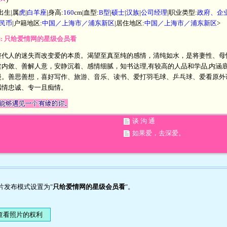
出生|属
虎
|
白羊座
|身高:
160
cm|血型:
B型
|
硕士
|
汉族
|
公司经理
|职业类型:
政府、企
元人民币
|户籍地区:
中国／上海市／浦东新区
|居住地区:
中国／上海市／浦东新区
>
为: 只给爱情网的星级会员看
整代人的迷失而改变爱的本质。渴望至真至纯的感情，清纯如水，是将妻性、母
内敛、善解人意，安静沉着、感情细腻，知书达理,有较高的人品和学品,内涵
漫。善思善想，喜好写作、旅游、音乐、读书、爱打羽毛球、乒乓球、爱看原外
感情忠诚、专一且痴情。
谈 沟 通
如果爱，去深爱。
照片发布模式设置为"
只给爱情网的星级会员看
"。
：
查看照片的权利