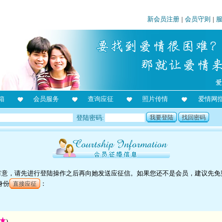
新会员注册
|
会员守则
|
箱
会员服务
查询应征
照片传情
爱情网
登陆密码:
我要登陆
找回密码
对她有意，请先进行登陆操作之后再向她发送应征信。如果您还不是会员，建议先免
身份
：
直接应征
)