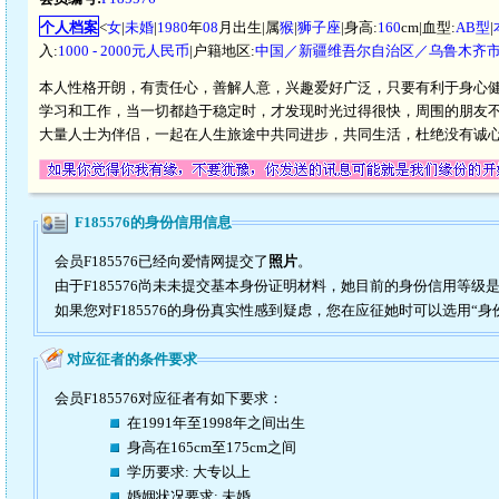
个人档案
<
女
|
未婚
|
1980
年
08
月出生|属
猴
|
狮子座
|身高:
160
cm|血型:
AB型
|
入:
1000 - 2000元人民币
|户籍地区:
中国／新疆维吾尔自治区／乌鲁木齐
本人性格开朗，有责任心，善解人意，兴趣爱好广泛，只要有利于身心
学习和工作，当一切都趋于稳定时，才发现时光过得很快，周围的朋友
大量人士为伴侣，一起在人生旅途中共同进步，共同生活，杜绝没有诚
F185576的身份信用信息
会员F185576已经向爱情网提交了
照片
。
由于F185576尚未未提交基本身份证明材料，她目前的身份信用等级
如果您对F185576的身份真实性感到疑虑，您在应征她时可以选用“身
对应征者的条件要求
会员F185576对应征者有如下要求：
在1991年至1998年之间出生
身高在165cm至175cm之间
学历要求: 大专以上
婚姻状况要求: 未婚