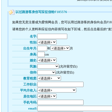
以过路游客身份写应征信给F185576
如果您无意注册成为爱情网会员，您可以用过路游客的身份向会员F185
请将您的个人资料和应征信内容填写在如下区域，然后点击最后的“发送”
名字:
性别:
出生年月:
年
月
身高:
cm
婚史:
民族:
(允许留空白)
信仰:
(允许留空白)
教育程度:
工作职业:
平均月收入:
居住地区:
手机号码:
email: