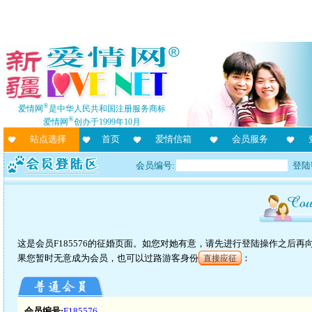
®
爱情网
是中华人民共和国注册服务商标
®
爱情网
创办于1999年10月
站点选择
首页
爱情信箱
会员服务
会员编号:
登陆
这是会员F185576的征婚页面。如您对她有意，请先进行登陆操作之后
果您暂时无意成为会员，也可以过路游客身份
：
直接应征
会员编号:
F185576