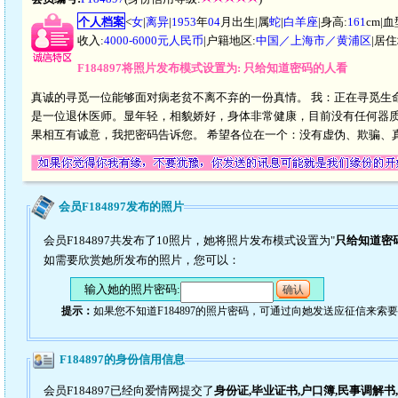
个人档案
<
女
|
离异
|
1953
年
04
月出生|属
蛇
|
白羊座
|身高:
161
cm|血
收入:
4000-6000元人民币
|户籍地区:
中国／上海市／黄浦区
|居住
F184897将照片发布模式设置为: 只给知道密码的人看
真诚的寻觅一位能够面对病老贫不离不弃的一份真情。 我：正在寻觅生命
是一位退休医师。显年轻，相貌娇好，身体非常健康，目前没有任何器
果相互有诚意，我把密码告诉您。 希望各位在一个：没有虚伪、欺骗、
会员F184897发布的照片
会员F184897共发布了10照片，她将照片发布模式设置为"
只给知道密
如需要欣赏她所发布的照片，您可以：
输入她的照片密码:
确认
提示：
如果您不知道F184897的照片密码，可通过向她发送应征信来索
F184897的身份信用信息
会员F184897已经向爱情网提交了
身份证,毕业证书,户口簿,民事调解书