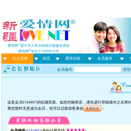
®
爱情网
是中华人民共和国注册服务商标
®
爱情网
创办于1999年10月
站点选择
首页
爱情信箱
会员服务
会员编号:
登陆
这是会员F184897的征婚页面。如您对她有意，请先进行登陆操作之后
果您暂时无意成为会员，也可以过路游客身份
：
直接应征
会员编号:
F184897
(身份信用等级:
)