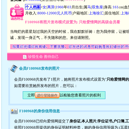
个人档案
<
女
|
离异
|
1966
年
03
月出生|属
马
|
双鱼座
|身高:
161
cm|血
月收入:
8000-12000元人民币
|户籍地区:
上海徐汇
|居住地区:
上海
F100968将照片发布模式设置为: 只给爱情网的高级会员看
当绚烂的星星划过我的天空的时候，我在默默祈祷：您为我停留，让被喧
诚，发现一身正气，不失随和的您。来信请附照。
珍惜生命 善待自己
会员F100968发布的照片
会员F100968共发布了1照片，她将照片发布模式设置为"
只给爱情网的
如需要欣赏她所发布的照片，您可以：
立即
以检验您查看照片的权利
进行登陆操作
F100968的身份信用信息
会员F100968已经向爱情网提交了
身份证,本人照片,学位证书,户口簿,
依照F100968所提供的身份证明材料种类，她的身份信用等级为:(五星