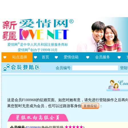
®
爱情网
是中华人民共和国注册服务商标
®
爱情网
创办于1999年10月
站点选择
首页
爱情信箱
会员服务
会员编号:
登陆
这是会员F100968的征婚页面。如您对她有意，请先进行登陆操作之后
果您暂时无意成为会员，也可以过路游客身份
：
直接应征
会员编号:
F100968
(身份信用等级:
)